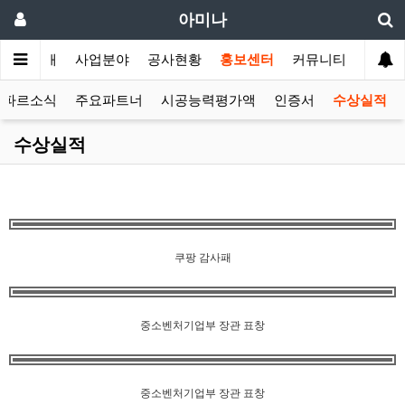
아미나
회사소개
사업분야
공사현황
홍보센터
커뮤니티
파르소식
주요파트너
시공능력평가액
인증서
수상실적
수상실적
쿠팡 감사패
중소벤처기업부 장관 표창
중소벤처기업부 장관 표창